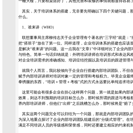
一幢大楼，只要框架搭好了，其他完善和装修的事情就都显得容易
其实，关于培训体系的搭建，无非要先明确以下四个关键问题，那
什么。
1、谁来讲（WHO）
联想董事局主席柳传志关于企业管理有个著名的“三字经”就是：“
把“搭班子”放在了第一位。同样道理，企业培训体系的搭建也应该首
是解决“谁来讲”的问题。这一点我在“文章1”中详细对比了企业内
与特色。简单一句话归纳就是：外聘培训讲师在培训形式和表达风
对企业培训需求的准确感知、培训症结挖掘以及培训后的跟进管理
就我个人而言，我比较倾向于企业自行搭建内部培训团队，不但在
赋予内部培训讲师对培训对象一定的管理和考核权力。毕竟企业最
拳绣腿的东西，“培训＋管理＋考核”式的方式永远要比单纯追求培
这里可能会有很多企业在担心这样两个问题，第一就是如果内部讲
效果，则达不到预期的培训目标怎么办，那时候所谓的跟进与考核
养内部培训讲师，但他们“出师”之后跳槽怎么办，那时候将是“赔了
其实这两个问题完全可以归结为一个问题，那就是内部培训团队的培
为深入地重点探讨了企业内部培训团队组建后的“分级式管理”。在培
满足不同培训人员的等级感和荣誉感，同时还要建立相应的约束机