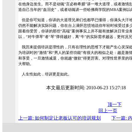
在他身边发生。而不是动辄“言必称希腊”讲一堆大道理，或者激情
造自己当年的“血泪史”，或者动辄讲一些哈佛商学院的MBA案例
但是你可知道，你讲的大道理兄弟们也都早已懂得，你满头大汗地
仍然不能解决实际问题，你在台上满怀悲愤地说你年轻时候受过多
跟着你受苦，你讲的那些“高端”案例事实上并不能有效解决日常业务
以，“对牛弹琴”者“琴”弹得越好，离“牛”的实际需求越远，更何况
我历来提倡培训是理性的，只有在理性的思维下才能产生心灵深处
为培训时的“激情”和“男人的某些功能”有很大的相似之处：越是激
和享受，一旦激情减退，你就越“微软”得更厉害。对理性世界里的
大帮助。
人生性如此，培训更是如此。
本文最后更新时间: 2010-06-23 15:27:1
顶一下
回上一页
上一篇: 如何制定让老板认可的培训规划
下一篇: