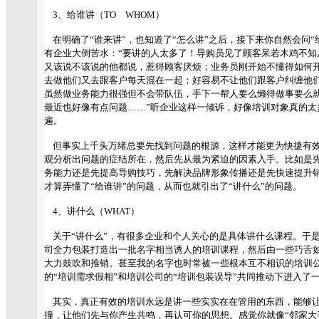
3、给谁讲（TO WHOM）
在明确了“谁来讲”，也知道了“怎么讲”之后，接下来你自然会问“
有企业大倒苦水：“要讲的人太多了！导购员见了顾客呆若木鸡不知
又该说不该说的他都说，惹得顾客厌烦；业务员刚开始不懂得如何
去做他们又去跟客户每天混在一起；好容易不让他们跟客户纠缠他
虽然做业务能力很强但不会带队伍，手下一帮人要么懒得做事要么就
最近也好像有点问题……”听企业这样一倾诉，好像培训对象真的太
遍。
但事实上千头万绪总要先找到问题的根源，这样才能更为快捷有效
观分析出问题的症结所在，然后先从最为紧迫的因素入手。比如是
务能力还是先提高导购技巧，先解决品牌形象传播还是先快速提升
才算弄懂了“给谁讲”的问题，从而也就引出了“讲什么”的问题。
4、讲什么（WHAT）
关于“讲什么”，有很多企业和个人关心的是具体讲什么课程。于
司全力包装打造出一批名字相当诱人的培训课程，然后由一些巧舌如
大力鼓吹和推销。甚至我的名字也时常被一些根本互不相识的培训公
的“培训需求假相”和培训公司的“培训包装误导”共同推动下进入了
其实，真正有效的培训永远是讲一些实实在在管用的东西，能够让
撞，让他们先与你产生共鸣，再认可你的思想。感觉你就像“邻家大