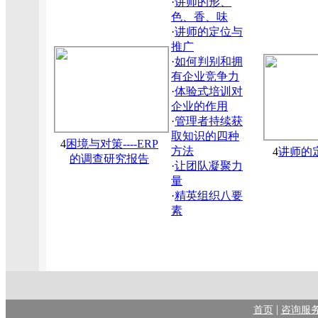
·
讲师的形、
色、香、味
·
讲师的定位与
推广
·
如何判别和拥
有企业竞争力
·
体验式培训对
企业的作用
·
管理者持续获
取知识的四种
4
困境与对策----ERP
方法
4
讲师的
的调查研究报告
·
让团队凝聚力
量
·
精英组织八要
素
|
首页
咨询服