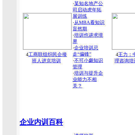
·
某知名地产公
司启动虎年拓
展训练
·
从MBA看知识
盲然期
·
培训也讲求境
界
·
企业培训忌
走“偏锋”
4
工商联组织民企接
4
王力：
·
不可小觑知识
班人进京培训
理咨询培
管理
·
培训与提升企
业能力不相
关？
企业内训百科