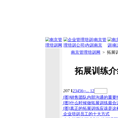
南京管理培训网
> 拓展
拓展训练介
207
1
2
3
4
5
6
››
... 12
[图]销售团队内部沟通的重要
[图]什么时候做拓展训练最合
[图]真正的拓展训练应该是这
企业培训员工的十大方式