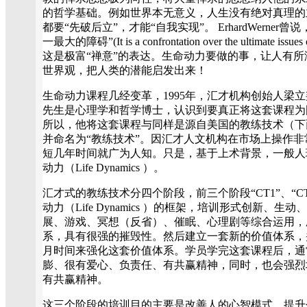
的哲学基础。例如世界本无意义，人生没有绝对真理的
都要“先破后立”，才能“自我实现”。 ErhardWerne
一最大的障碍”(It is a confrontation over the ultimate issues o
这是极富“禅意”的表达。生命动力要做的事，让人有
世界观，把人类的潜能启发出来！
生命动力课程几经变革，1995年，汇才机构创始人梁
先生是心理学和哲学博士，认识到要真正将这套课程为国
所以，他将这套课程与同样是源自美国的教练技术（下
并命名为“教练技术”。因汇才人文机构在市场上操作非常
短几年时间就广为人知。只是，基于上术背景，一般人
动力（Life Dynamics ）。
汇才式的教练技术分四个阶段，前三个阶段“CT1”、“CT2”
动力（Life Dynamics ）的框架，培训形式创新、
展、游戏、冥想（反省）、催眠、心理剧等综合运用，
系，具有很强的摧毁性。然后建立一套新的价值体系，并在第
月时间来强化这套价值体系。学员学完这套课程后，通
膨、很有爱心、负责任、有共赢精神，同时，也会强烈
有共赢精神。
这三个阶段的培训目的主要是改善人的心智模式，提升