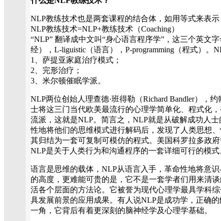
什么是NLP教练技术？
NLP教练技术也是两套课程的结合体，如用等式来表
NLP教练技术=NLP+教练技术（Coaching）
“NLP” 翻译成中文叫“身心语言程序学”，这三个英文字母
经），L-liguistic（语言），P-programming（程式
1、萨提亚家庭治疗模式；
2、完形治疗；
3、米尔顿催眠学派。
NLP两位创始人理查德·班得勒（Richard Bandler），约翰
士将这三门当代欧美最流行的心理学简单化、程式化，
流派，这就是NLP。简言之，NLP就是从破解成功人
性地将他们的思维模式进行解码后，发现了人类思想、
其归结为一套可复制可模仿的程式。美国科罗拉多政府
NLP是关于人类行为和沟通程序的一套详细可行的模式
语言是思维的载体，NLP从语言入手，革命性地将意
的高度，更难能可贵的是，它不是一套学者们用来清谈
活各个层面的方法论。它被誉为现代心理学最具学科综
具发展前景的应用成果。有人说NLP是成功学，正确
一角，它背后有着更深刻的脑神经学及心理学基础。