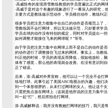
·高威惊奇的发现滑雪教练教授的学员普遍比正式的网
·高威于是对这个有趣的现象进行了一番深入的研究，
主要方式是教练做示范动作，学员模仿动作，教练纠正
很多学员把注意力都集中在自己的动作是否规范上了，
雪教练因不会打网球，所以无法做示范，只好要求学员
学员击球的动作没有特别的规定，同时对学员提出一些
如何调整才能接住飞来的网球呢？”等等。
由于学员把注意力集中在网球上而不是自己的动作是否
的动作进行了调整接住飞过来的网球。事实上，当教练
纠正他的时候，学员的表现反而降低，假如他放松，脑
体有了感觉，那么他的表现就会改善。在没有意识到自
正了错误。
后来，添·高威对外界宣称，他可以让一个完全不会打网
练地打球。此事引起了美国ABC电视台的兴趣，他们决
到一个体形很胖的，从未打过网球的女人。他让这个女
只需把焦点放在网球上（这就是他所说的注意力集中法
叫一起“打”，然后挥拍击打网球。
添·高威解释说：我并没有教她打网球的技巧，我只是