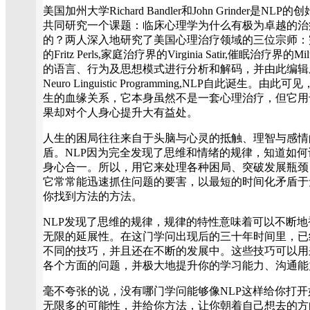
美国加州大学Richard Bandler和John Grinder是N
共同研究一个课题：临床心理学为什么有极为卓越的治
的？两人深入地研究了美国心理治疗领域的三位宗师：完形治疗法
的Fritz Perls,家庭治疗界的Virginia Satir,催眠治疗界的
的语言、行为及思想模式进行分析和解码，并由此编辑
Neuro Linguistic Programming,NLP自此诞生
生的血缘关系，它本身虽然不是一套心理治疗，但它用
果却对个人身心提升大有益处。
人生的困局往往来自于头脑与心灵的抵触、理智与感情
盾。NLP因为完全发现了思维和情绪的规律，知道如
身心合一。所以，用它来处理各种困局、突破发展瓶颈
它常常能迅速抓住问题的要害，以最短的时间化矛盾于无
你找到方法的方法。
NLP发现了思维的规律，规律的特性意味着可以不断地
无限的延展性。在这门学问出现后的三十年时间里，已
不同的技巧，并且还在不断的发展中。这些技巧可以用
各个方面的问题，并极大地提升你的学习能力、沟通能
毫不夸张的说，没有哪门学问能够像NLP这样给你打
无限多的可能性，并给你方法，让你朝着自己想去的方