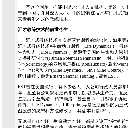
答这个问题，不能不提起汇才人文机构，是这一机
带到中国，并且深入人心。而NLP教练技术与汇才式
来看看汇才式的教练技术。
汇才教练技术的前世今生：
汇才式教练技术其实是两套课程的结合体，如用等
汇才式教练技术=生命动力课程（Life Dynamics ）+教练
生命动力（Life Dynamics ）是源于美国的生命动
类潜能研讨会”(Human Potential Seminars)的一
学”(Scientology)的罗恩戴尼提(L.RonHubbard),后来We
学”、“心灵动力”(Mind Dynamics、Silva Mind Co
研讨课程，称为Erhard Seminar Training，简称EST。
EST曾在美国流行，有不少名人、大公司行政人员都
荐，甚至有公司规定雇员参加，以增强其生产力。但反
过之后引至离婚、精神崩溃，甚至自杀。引起很多诉讼。E
停办。Life Dynamics、Life spring等是接之而
烈激进的思想和方法修改了。其蓝本都是EST。
无论是EST也好，生命动力也好，都是立论于“空”的哲学思想
教的禅宗思想极为向往，将大量禅宗的思想纳入他的系