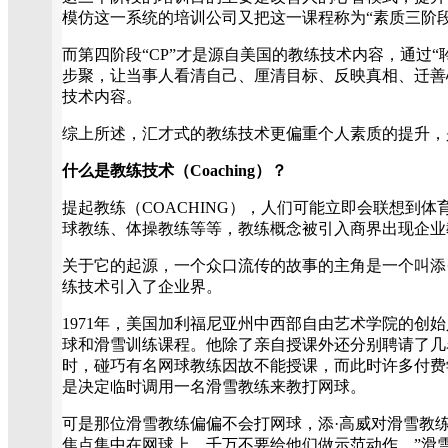
模仿这一系统的培训公司又把这一课程称为“素质三阶段
而第四阶段“CP”才是源自美国的教练技术内容，通过“
步聚，让当事人看清自己、厘清目标、反映真相、迁善
技术内容。
综上所述，汇才式的教练技术更偏重个人素质的提升，
什么是教练技术（Coaching）？
提起教练（COACHING），人们可能立即会联想到
球教练、体操教练等等，教练概念被引入商界出现企业
关于它的起源，一个众口流传的故事的主角是一个叫添
练技术引入了企业界。
1971年，美国加利福尼亚州中西部自由艺术学院的创
球和滑雪训练课程。他除了亲自授课外还分别聘请了几
时，碰巧有名网球教练因故不能授课，而此时许多付费
是决定临时调用一名滑雪教练来教打网球。
可是那位滑雪教练偏偏不会打网球，添·高威对滑雪教
焦点集中在网球上，千万不要给他们做示范动作。”滑