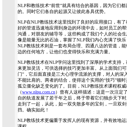
NLP和教练技术“前世”就具有结合的基因，因为它们
的。同时它们各自的起源又让彼此各具优势。
NLP在NLP教练技术这里找到了良好的应用接口，有了
好的管道迅速地应用到身边的环境中去，如对员工的帮
沟通，对朋友的辅导等，这些构成了我们个人的社会生
像是能量无比的石油，掌握了NLP我们内心充满了快
NLP教练技术则是一套布局合理、四通八达的管道，
边的任何地方，让他们也变得快乐和充满力量。
NLP教练技术在NLP学问这里找到了深厚的学术支持
来更加灵活，可供选择的技巧更加丰富。从上面我们可以
门”，它后面直接是三大心理学流派的支撑，对人的深
不能比肩的。两者的结合，使得这个实用的“技巧”顿
孤立僵化缺乏变化的了。目前，NLP教练技术课程权威
（
www.nlpu.com.cn
）曾有人这样描述：这是一次注定了
自的轨道发展了若干年之后，终于带着它们独步天下时
走到了一起，从此，如一双失散多年的宝剑，一旦双剑
挡。确实如此！
NLP教练技术更偏重于发挥人的现有资源，并有效地运
课程。