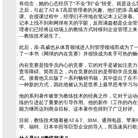
有信念，她的心态经历了“不会”到“会”转变。就是这
之后，引起了AT＆T高层管理者的兴趣。他们把添·高
课。在授课过程中，经理们不停地在笔记本上记录着。
记本上找不到和网球有关的字眼，反而满篇都是企业管
理者们已经将运动场上的教练方式转移到企业管理上来
—教练技术诞生了。
此后，添·高威也从体育领域进入到管理领域而成为了
了一本书《网球的内在竞赛》并很快成为炙手可热的畅
内在竞赛是指学员内心的竞赛，它的对手是诸如注意力
责等障碍。简而言之，内在竞赛的目的是帮助学员克服
式。接着他又出版了一系列畅销书籍，其中提出了在不
一种新的方式，因此他被认为是世界上最早思考学习与
他的系列著作被誉为教练技术的经典之作，它对于运动
练的引进起了重要的引导作用。他的新作《工作的内在
能力继而达到商业目标。这本著作也得到了广泛好评。
目前，教练技术随着被AT＆T、IBM、通用电器、苹
学、福特、日本丰田等巨型企业的导入，而迅速风行欧