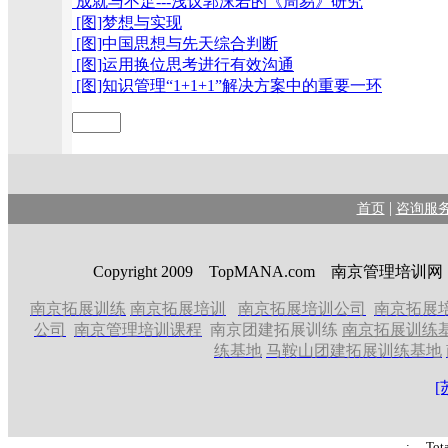
成就与不足---浅议郭沫若的《周易》研究
[图]梦想与实现
[图]中国思想与先天综合判断
[图]运用换位思考进行有效沟通
[图]知识管理“1+1+1”解决方案中的重要一环
|
首页
咨询服
Copyright 2009 TopMANA.com 南京管理
南京拓展训练
南京拓展培训
南京拓展培训公司
南京拓展
公司
南京管理培训课程
南京团建拓展训练
南京拓展训练
练基地
马鞍山团建拓展训练基地
[
: Tot