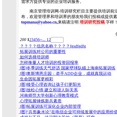
需求方提供专业的企业培训服务。
南京管理培训网-培训研究栏目主要提供培训前沿
布，欢迎管理界和培训界的朋友给我们投稿或提供素材！
topmana@yahoo.cn
,
来稿请注明
培训研究投稿
字样
200
1
2
3
4
5
6
››
... 12
？？？？信息名称？？？？fgsdfgdfg
拓展训练对公司的重要性
如何选择培训师
怎样衡量人才培训的投资回报率
[图]冬季训练天气舒适 国家壁球队瞄上海南拓展训练
[图]奥斯博恩庄园：牵手ADD企业，成就真我运动
生命因拓展更精彩
[图]接受心理咨询让孩子们更阳光
[图]放松心情 建立和谐人际关系
河南师范大学创新心理教育模式
心理拓展锤炼新兵素质
[图]拓展训练可深化企业内部管理
[图]“兵形象水论”在电信企业可持续发展中的应用价