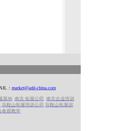
AIL：
market@add-china.com
展基地
南京 拓展公司
南京企业培训
练
马鞍山拓展培训公司
马鞍山拓展训
台参观教学