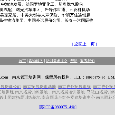
典斯堪的亚)、中海油发展、法国罗地亚化工、新奥燃气股份、
、富奥汽配、曙光汽车集团、严锋伟世通、五菱柳机动
、美克家居、中美大都会人寿保险、华润万佳连锁超
民生物流集团、中国外运股份公司、长春一汽国际物
[ 返回上一页 ]
|
|
|
|
|
首页
咨询服务
培训需求提交
帮助
联系我们
opMANA.com 南京管理培训网，保留所有权利。TEL：
EM
18936875480
拓展培训公司
南京拓展培训基地
南京户外拓展训练
南京户外拓
拓展训练
南京拓展训练基地
，
南京拓展培训基地
马鞍山拓展训
鞍山团建拓展训练基地
南京雨花台红色党建培训中心
南京雨花
[苏ICP备08007514号]