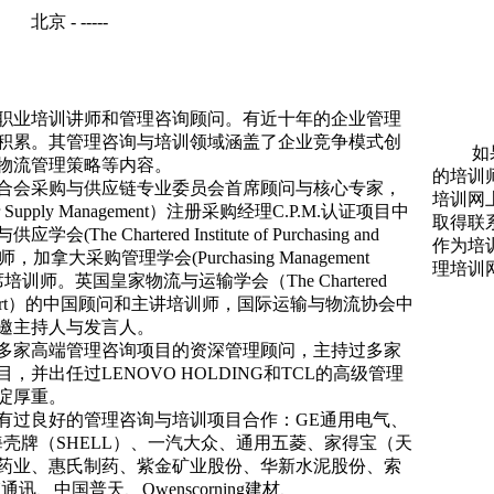
北京 - -----
业培训讲师和管理咨询顾问。有近十年的企业管理
积累。其管理咨询与培训领域涵盖了企业竞争模式创
如果您
物流管理策略等内容。
的培训
会采购与供应链专业委员会首席顾问与核心专家，
培训网
or Supply Management）注册采购经理C.P.M.认证项目中
取得联
 Chartered Institute of Purchasing and
作为培
加拿大采购管理学会(Purchasing Management
理培训
) 中国首席培训师。英国皇家物流与运输学会（The Chartered
s and Transport）的中国顾问和主讲培训师，国际运输与物流协会中
邀主持人与发言人。
等多家高端管理咨询项目的资深管理顾问，主持过多家
并出任过LENOVO HOLDING和TCL的高级管理
淀厚重。
过良好的管理咨询与培训项目合作：GE通用电气、
中海壳牌（SHELL）、一汽大众、通用五菱、家得宝（天
药业、惠氏制药、紫金矿业股份、华新水泥股份、索
讯、中国普天、Owenscorning建材、