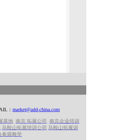
AIL：
market@add-china.com
展基地
南京 拓展公司
南京企业培训
练
马鞍山拓展培训公司
马鞍山拓展训
台参观教学