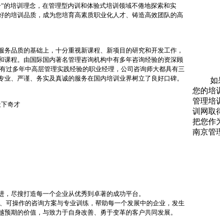
一”的培训理念，在管理型内训和体验式培训领域不倦地探索和实
好的培训品质，成为您培育高素质职业化人才、铸造高效团队的高
务品质的基础上，十分重视新课程、新项目的研究和开发工作，
和课程。由国际国内著名管理咨询机构中有多年咨询经验的资深顾
业有过多年中高层管理实践经验的职业经理，公司咨询师大都具有三
专业、严谨、务实及真诚的服务在国内培训业界树立了良好口碑。
如果您
您的培
管理培
天下奇才
训网取
把您作
南京管
，尽搜打造每一个企业从优秀到卓著的成功平台。
、可操作的咨询方案与专业训练，帮助每一个发展中的企业，发生
越预期的价值，与致力于自身改善、勇于变革的客户共同发展。