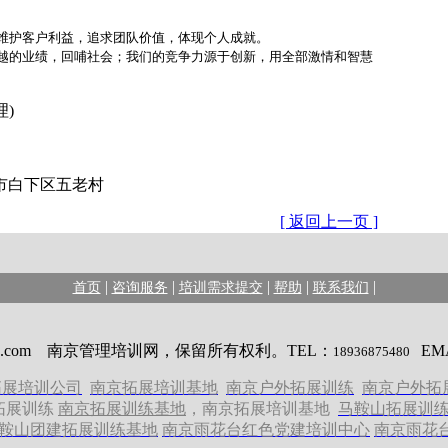
护客户利益，追求团队价值，体现个人成就。
越的业绩，回哺社会；我们的竞争力源于创新，用全部激情和智慧
理)
京市白下区五老村
[ 返回上一页 ]
|
|
|
|
|
首页
咨询服务
培训需求提交
帮助
联系我们
opMANA.com 南京管理培训网，保留所有权利。TEL：
EM
18936875480
拓展培训公司
南京拓展培训基地
南京户外拓展训练
南京户外拓
拓展训练
南京拓展训练基地
，
南京拓展培训基地
马鞍山拓展训
鞍山团建拓展训练基地
南京雨花台红色党建培训中心
南京雨花