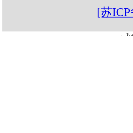
[苏ICP
: Tot