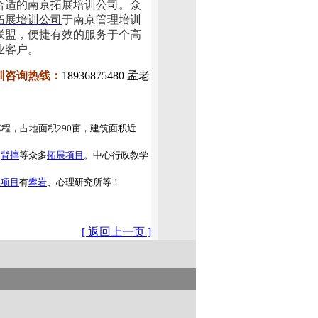
合适的南京拓展培训公司。众
拓展培训公司
于南京管理培训
联盟，便捷有效的服务于个高
业客户。
训咨询热线：
18936875480 孟老
程，占地面积290亩，建筑面积近
、
背摔
等众多
拓展项目
。中心行政教学
练项目
有
攀岩
、心理研究所等！
[ 返回上一页 ]