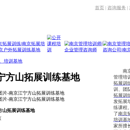
首页
|
咨询服务
|
、培训基地
南京管
宁方山拓展训练基地
管理培
拓展训
训、团
拓展训
发拓展
练课程
方山拓展训练基地
了
南京
京
培训基
家所擅