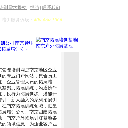
培训需求提交
|
帮助
|
联系我们
|
400 660 2060
培训服务热线：
理培训网是南京地区企业
训的专业门户网站，集合
员工
练
、企业管理人员的拓展培
队凝聚力拓展训练，沟通协作
练
，执行力拓展训练，潜能开
培训，新人融入的系列拓展训
。在南京拓展训练领域，汇集
拓展培训公
司、
南京团建拓展
地
、
南京户外拓展训练基地
各
长的领域信息，为企业客户匹