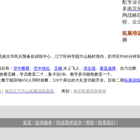
配专业
多
南京
网战略
校、企
拓展培
师
托南京市民兵预备役训练中心，江宁区科学园方山杨村境内，距市区约40分钟车
项目有：
空中断桥
、
空中抓杠
、
天梯
,水上飞人、
求生墙
、
垂直速降
、合力过桥
宿舍楼五幢，学员教室二个，集卡拉OK、教学多功能电教室一个。
大餐厅能容纳650人同时就餐，520个座位的大礼堂功能齐全。目前二期
拓展训
地
|
南京江宁方山拓展训练基地
类别：
南京拓展培训基地
|
|
|
|
|
首页
咨询服务
培训需求提交
帮助
联系我们