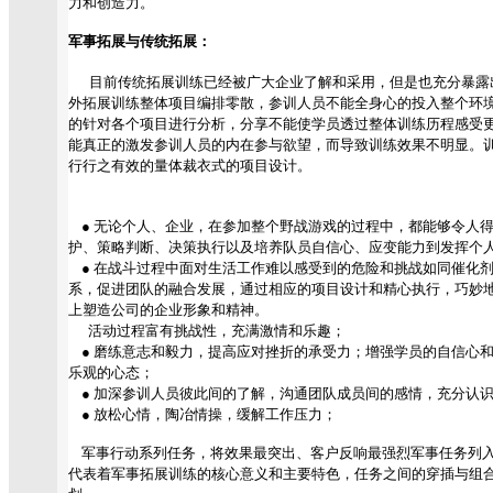
力和创造力。
军事拓展与传统拓展：
目前传统拓展训练已经被广大企业了解和采用，但是也充分暴露
外拓展训练整体项目编排零散，参训人员不能全身心的投入整个环
的针对各个项目进行分析，分享不能使学员透过整体训练历程感受
能真正的激发参训人员的内在参与欲望，而导致训练效果不明显。
行行之有效的量体裁衣式的项目设计。
● 无论个人、企业，在参加整个野战游戏的过程中，都能够令人
护、策略判断、决策执行以及培养队员自信心、应变能力到发挥个人
● 在战斗过程中面对生活工作难以感受到的危险和挑战如同催化剂
系，促进团队的融合发展，通过相应的项目设计和精心执行，巧妙地
上塑造公司的企业形象和精神。
活动过程富有挑战性，充满激情和乐趣；
● 磨练意志和毅力，提高应对挫折的承受力；增强学员的自信心和
乐观的心态；
● 加深参训人员彼此间的了解，沟通团队成员间的感情，充分认识
● 放松心情，陶冶情操，缓解工作压力；
军事行动系列任务，将效果最突出、客户反响最强烈军事任务列入
代表着军事拓展训练的核心意义和主要特色，任务之间的穿插与组