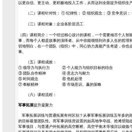
以更自信、更主动、更积极地投入工作，从而达到全面提升组织生
（二）课程针对性： ① 纪律性； ② 组织观念； ③ 竞争意识； 
（三）课程对象：企业各阶层员工
（四）课程简介：一个经过精心设计的课程，一个需要倾尽个人智
事，而每个人都是故事的演绎者。从中你能领悟到许多人生的哲理
切地明白，在一个团队（组织）中，同心协力真能产生奇迹，你也
事。
（五）课程成效：
① 领导力与执行力 ② 个人能力与组织目标的结合
③ 团队合作精神 ④ 意志力与耐力
⑤ 时间观念 ⑥ 危机处理
⑦ 奉献精神 ⑧ 市场意识、赢的策略
（六）课程流程：
军事拓展
提升凝聚力
军事拓展训练与普通拓展有何区别？从事军事拓展训练五年多的孙
的目标最显团队性。而军事训练营设置的如高地争夺战、抢滩登陆
军事项目，与普通户外拓展的高空断桥、高空平衡木等项目以锻炼