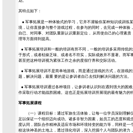
划。
其特点如下：
● 军事拓展是一种体验式的学习，它并不灌输你某种知识或训练
境，让你直接参与整个游戏过程，在参与的同时，去完成一种体验，
自已、对同事、对团队重新认识重新定位， 从而使自己的心理素质
理等方面得到提高。
● 军事拓展培训和一般的培训有所不同，一般的培训多采用传统
于形式，或者枯燥乏味、或者名不符实，实际成效并不显著。而军
甚至把这种培训视为紧张工作之余的度假疗养和交际活动。
● 军事拓展培训不是简单地游戏，而是通过游戏的方式，在游戏的
题，解决问题，最重 要的是让参训者自己去找到解决问题的方法。
● 军事拓展培训通过各种项目，让参训者认识到在遇到强大的困
作采取行动才能战胜困难。这也正是拓展培训所展现的最有魅力的
军事拓展课程
（一）课程目标：通过军旅生活体验，让每一位学员深刻理解仅
足以保证一个组织迈向成功。诸多非智力因素，如员工的态度和观
度认同，团队合作精神及适应市场和环境转变的能力等，同样是一
校这块神圣的土地上，透过强化培训，深入挖掘个人与团队的潜力