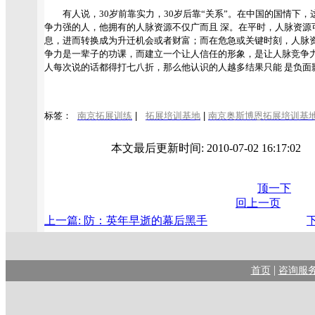
有人说，30岁前靠实力，30岁后靠“关系”。在中国的国情下，
争力强的人，他拥有的人脉资源不仅广而且 深。在平时，人脉资源
息，进而转换成为升迁机会或者财富；而在危急或关键时刻，人脉
争力是一辈子的功课，而建立一个让人信任的形象，是让人脉竞争
人每次说的话都得打七八折，那么他认识的人越多结果只能 是负面
标签：
南京拓展训练
|
拓展培训基地
|
南京奥斯博恩拓展培训基
本文最后更新时间: 2010-07-02 16:17:0
顶一下
回上一页
上一篇: 防：英年早逝的幕后黑手
|
首页
咨询服