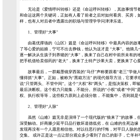
无论是《爱情呼叫转移》还是《命运呼叫转移》，其故事情节都
和命运这两个关键词，正如有人看了前者之后对如何看房、买房，
样，也有人对后者中透露出的职场与管理学学问津津乐道。
1、管理好“大事”
由葛优撑场的《山区》篇是《命运呼叫转移》中最具内容的故事。
了等心爱的姑娘，宁可不出去挣钱，他认为这才是 “大事”。他骑
逐一解决从生孩子到养猪的“大事”，换来了自己在村中前所未有的地
把手机借给卖假药的“老大”，换来了土特产沙果大卖，更换来了心
故事最后，一群戴墨镜穿西装的“马仔”声称要跟着“老三”学做人
懂得抓“大事”。正如，被称为“黑箱方法” 的现代领导方法，它要求
说“只管两头、不管中间”。这个“大权”和“两头”，是指决策权，即
最后决断权。这个权力只能集，不能分。所说的“小权”或者“中间”
权、执行权等等，这些权力原则上必须分散， 不能集中，否则就是
2、管理好“人脉”
虽然《山难》篇无非是演绎了一个现代版的“狼来了”的故事，但
深受触动。奸商滕少延平日品行败坏道德低劣，在 山难的生死边缘
发现再没有一个人愿意相信他。对以往恶行的忏悔，对平日人脉的
交集。 或许正是这一点让部分观众多少看到了自己的影子，亡羊补