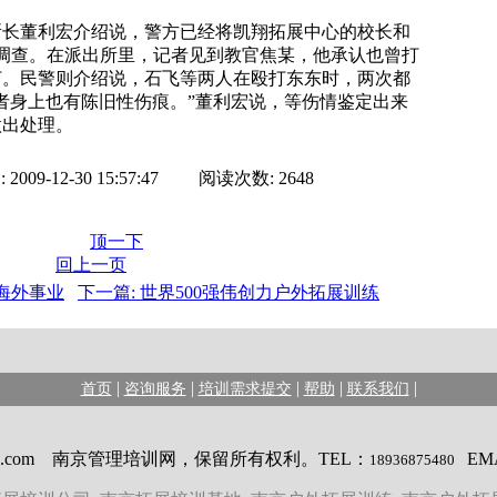
董利宏介绍说，警方已经将凯翔拓展中心的校长和
调查。在派出所里，记者见到教官焦某，他承认也曾打
打。民警则介绍说，石飞等两人在殴打东东时，两次都
者身上也有陈旧性伤痕。”董利宏说，等伤情鉴定出来
做出处理。
09-12-30 15:57:47 阅读次数: 2648
顶一下
回上一页
海外事业
下一篇: 世界500强伟创力户外拓展训练
|
|
|
|
|
首页
咨询服务
培训需求提交
帮助
联系我们
opMANA.com 南京管理培训网，保留所有权利。TEL：
EM
18936875480