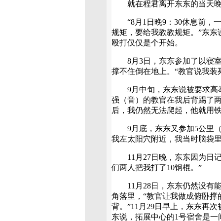
就在程君离开东东的当天晚
“8月1日晚9：30休息前，
规矩，要给我教教规矩。”东东
殴打仅仅是个开始。
8月3日，东东参加了以寝室为
撑不住倒在地上。“教官说我装
9月中旬，东东说被要求高举
强（音）的教官在我后背踢了
后，我仍然无法爬起，他就用铁
9月底，东东又参加5公里（
我左太阳穴附近，我当时脑袋里
11月27日晚，东东因为日记
们两人把我打了10钢棍。”
11月28日，东东仍然没有能
角落里，“教官让我做成俯卧撑
背。”11月29日早上，东东再
东说，拓展中心的1号宿舍是一