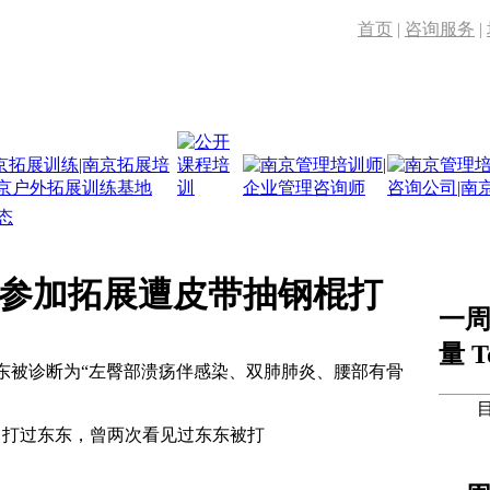
首页
|
咨询服务
|
态
参加拓展遭皮带抽钢棍打
一
量 T
东被诊断为“左臀部溃疡伴感染、双肺肺炎、腰部有骨
打过东东，曾两次看见过东东被打