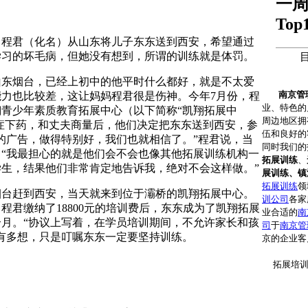
一
Top
君（化名）从山东将儿子东东送到西安，希望通过
学习的坏毛病，但她没有想到，所谓的训练就是体罚。
东烟台，已经上初中的他平时什么都好，就是不太爱
南京管
力也比较差，这让妈妈程君很是伤神。今年7月份，程
业、特色的
青少年素质教育拓展中心（以下简称“凯翔拓展中
周边地区拥
对症下药，和丈夫商量后，他们决定把东东送到西安，参
伍和良好的
的广告，做得特别好，我们也就相信了。”程君说，当
同时我们的
“我最担心的就是他们会不会也像其他拓展训练机构一
拓展训练
、
生，结果他们非常肯定地告诉我，绝对不会这样做。”
展训练、镇
拓展训练
领
台赶到西安，当天就来到位于灞桥的凯翔拓展中心。
训公司
各家
程君缴纳了18800元的培训费后，东东成为了凯翔拓展
业合适的
南
月。“协议上写着，在学员培训期间，不允许家长和孩
司
于
南京管
有多想，只是叮嘱东东一定要坚持训练。
京的企业客
拓展培训咨