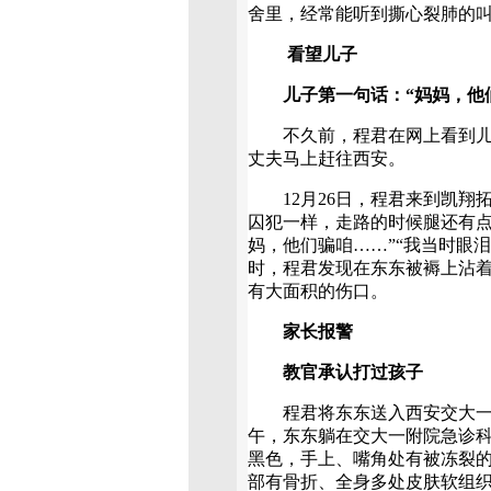
舍里，经常能听到撕心裂肺的叫
看望儿子
儿子第一句话：“妈妈，他
不久前，程君在网上看到儿子
丈夫马上赶往西安。
12月26日，程君来到凯翔
囚犯一样，走路的时候腿还有点
妈，他们骗咱……”“我当时眼
时，程君发现在东东被褥上沾
有大面积的伤口。
家长报警
教官承认打过孩子
程君将东东送入西安交大一附
午，东东躺在交大一附院急诊
黑色，手上、嘴角处有被冻裂
部有骨折、全身多处皮肤软组