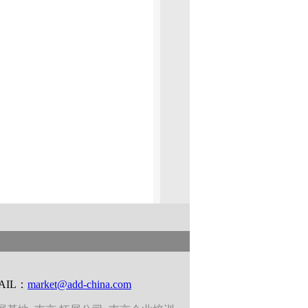
AIL：
market@add-china.com