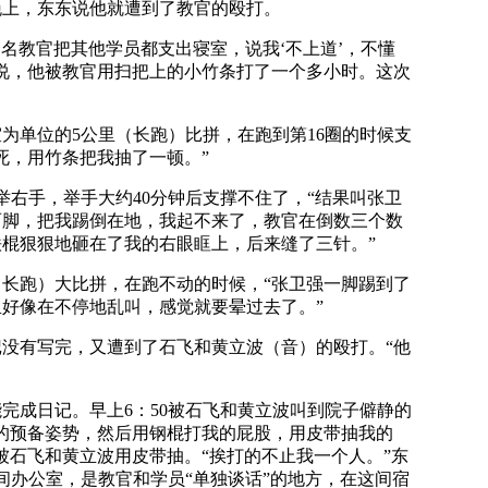
上，东东说他就遭到了教官的殴打。
一名教官把其他学员都支出寝室，说我‘不上道’，不懂
说，他被教官用扫把上的小竹条打了一个多小时。这次
单位的5公里（长跑）比拼，在跑到第16圈的时候支
死，用竹条把我抽了一顿。”
右手，举手大约40分钟后支撑不住了，“结果叫张卫
两脚，把我踢倒在地，我起不来了，教官在倒数三个数
棍狠狠地砸在了我的右眼眶上，后来缝了三针。”
长跑）大比拼，在跑不动的时候，“张卫强一脚踢到了
好像在不停地乱叫，感觉就要晕过去了。”
没有写完，又遭到了石飞和黄立波（音）的殴打。“他
完成日记。早上6：50被石飞和黄立波叫到院子僻静的
的预备姿势，然后用钢棍打我的屁股，用皮带抽我的
次被石飞和黄立波用皮带抽。“挨打的不止我一个人。”东
间办公室，是教官和学员“单独谈话”的地方，在这间宿