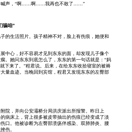
喊声，“啊……啊……我再也不敢了……”
们骗咱”
的生活照片。孩子精神不对，脸上有伤痕，她便和
拓展中心，好不容易才见到东东的面，却发现儿子像个
瘸。她问东东到底怎么了，东东的第一句话就是：“妈
泪就下来了。”程君说。后来，在给东东收拾寝室的被褥
着大量血迹。当晚回到宾馆，程君又发现东东的左臀部
院，并向公安灞桥分局洪庆派出所报警。昨日上
科的病床上，背上很多被皮带抽出的伤痕已经变成了淡
的伤口。他被诊断为左臀部溃疡伴感染、双肺肺炎、腰
织挫伤。