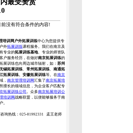
周内最受赞赏
10
目前没有符合条件的内容!
理培训网户外拓展训练
中心为您提供专
户外
拓展训练
课程服务。我们在南京及
有专业的
拓展训练基地
、专业的师资队
客户服务经历，在做好
南京拓展训练
的
拓展训练也向周边城市辐射，如：
苏州
无锡拓展训练
、
常州拓展训练
、
南通拓
江拓展训练、安徽拓展训练
等。在
南京
域，
南京管理培训网
汇集了
南京拓展培
所擅长的领域信息，为企业客户匹配专
京拓展训练公司
。众多
南京拓展培训公
理培训网
战略联盟，以便能够服务于南
户。
询热线：025-81992331 孟王老师