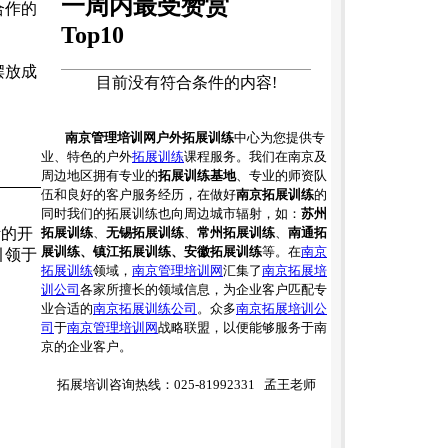
一周内最受赞赏
合作的
Top10
摆放成
目前没有符合条件的内容!
南京管理培训网户外拓展训练
中心为您提供专
业、特色的户外
拓展训练
课程服务。我们在南京及
周边地区拥有专业的
拓展训练基地
、专业的师资队
伍和良好的客户服务经历，在做好
南京拓展训练
的
同时我们的拓展训练也向周边城市辐射，如：
苏州
拓展训练
、
无锡拓展训练
、
常州拓展训练
、
南通拓
断的开
展训练、镇江拓展训练、安徽拓展训练
等。在
南京
引领于
拓展训练
领域，
南京管理培训网
汇集了
南京拓展培
训公司
各家所擅长的领域信息，为企业客户匹配专
业合适的
南京拓展训练公司
。众多
南京拓展培训公
司
于
南京管理培训网
战略联盟，以便能够服务于南
京的企业客户。
拓展培训咨询热线：025-81992331 孟王老师