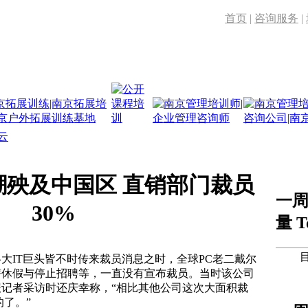
首页
|
咨询服务
|
云
潮殃及中国区 直销部门裁员
一
30%
量 T
大IT巨头皆不时传来裁员消息之时，全球PC老二戴尔
薪休假与停止招聘等，一直没有宣布裁员。当时该公司
记者采访时还庆幸称，“相比其他公司这次大面积裁
的了。”