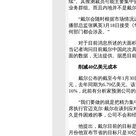
续”。其推测裁员可能主要集中搞在P
业务群组。而且内地并不是戴
“戴尔会随时根据市场情况进
播部总监张飒英3月18日接受
何部门都会涉及。”
对于目前消息所述的大面积中
当记者询问目前戴尔中国此次
面的数据，无法提供。据悉目前
削减40亿美元成本
戴尔公布的截至今年1月30日
元，去年同期为6.79亿美元。
16%，此前有分析家预测公司的
“我们要做的就是把精力集中
席执行官迈克尔·戴尔在谈到应
久是件困难的事，公司不会和
他提出，戴尔目前的目标是到2
月份他宣布节省的目标只是30