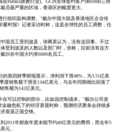
ublic(政教行业)、GCP(全球签约客户)和SMB三块
尔裁员最严重的区域，香港区的幅度更大。
行组织架构调整。”戴尔中国大陆及香港地区企业传
《华夏时报》记者采访时称，这是全球性的员工调整，任
国员工受到波及，张飒英认为，没有这回事。不过
具体受到波及的人数以及部门时，张称，目前没有这方
戴尔在中国大约有6000名员工。
的第四财季财报显示，净利润下滑48%，为3.51亿美
该季度销售额下滑至134亿美元，与去年同期相比回落了
销售额为142亿美元。
在可以控制的部分，比如说控制成本。”戴尔公司首
对金融危机下的经济衰退时称，预测经济萧条会持续多
经济衰退正面交锋。
011年财政年度末能节约40亿美元的费用，而去年5
亿美元。