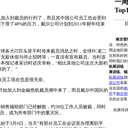
一
Top
也加入到裁员的行列了，而且其中国公司员工也会受到
滑了48%的压力，戴尔公司计划到2011年财年结束
。
南京管
业、特色的
周边地区拥
各大IT巨头皆不时传来裁员消息之时，全球PC老二
伍和良好的
广无薪休假与停止招聘等，一直没有宣布裁员。当时该
同时我们的
本报记者采访时还庆幸称，“相比其他公司这次大面积
拓展训练
、
好的了。”
展训练、镇
拓展训练
领
员工现在也是很无奈。
训公司
各家
业合适的
南
开始加入到金融危机裁员潮中来了，而且戴尔中国区的
司
于
南京管
京的企业客
售辅助部门已经解散，约30位工作人员被裁，同时
拓展培训咨
人员，成为所有部门中的重灾区。
于3月6日，当天“有部分员工在会议室办理离职手