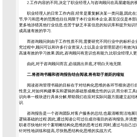
2.工作内容的不同,决定了职业经理人与咨询顾问在高屋建瓴的
职业经理人的日常工作内容,经常是重复解决某一类问题,因此在
节,学习和思考的范围也往往局限于本行业和本企业,甚至仅仅是本部
更多地涉猎其他行业信息,也苦于缺乏丰富信息的知识库和提升知识
成高速有效的学习.
而咨询顾问则由于工作性质不同,需要研究不同行业中的标杆企业
究过程中,顾问可以和许多行业资深人士以及企业管理层进行有效沟通
高速有效的学习效果.因此,咨询顾问有意识也有能力,比职业经理人
由此,对于咨询顾问而言,必须跳出井底,才明白天地无限.
二.将咨询书籍和咨询报告结合阅读,将有助于差距的缩短
阅读咨询管理书籍的目标在于对结构化思维的各环节模块进行自
性意义,对如何构建事实和逻辑的基础形成概念性的认识.而分析工
识向单一模块进行具体分解,帮助我们在应对实际问题方面建立起结
识.
咨询报告是一个咨询团队对客户服务的总结,也最清晰简洁地展
逻辑基础的过程.因此,通过阅读公司过往成功项目的咨询报告,并清
职者尽快地针对个案明晰结构化思维的思考过程.同时,通过与自己过
针对性地训练和提高,尽快熟悉结构化思维的实战方式.