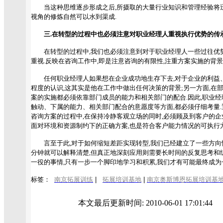
当这种思维逐步形成之后,所摄取的大量行业知识和管理经验将迅
视角的修炼自然可以水到渠成.
三.在转型的过程中也必须注意对职业经理人重视执行优势的传
在转型的过程中,我们也必须注意到对于职业经理人一些过往优势
重视.反映在咨询工作中,即是注意咨询的有限性,注重方案实施的背景
任何职业经理人如果想在企业成功地生存下去,对于企业的利益
程度的认识,这其实是他在工作中做出任何决策的背景;另一方面,在
案的实施都必须依靠部门成员的能力和相关部门的配合.因此,职业经
触动、下属的能力、相关部门配合的意愿度等方面,都必须仔细考量.
咨询方案的过程中,在保持冷静客观立场的同时,必须顾及到客户的企
面对环境和资源制约下的正确方案,也是符合客户能力情况的可执行方
言至于此,对于如何缩短差距实现转型,我们已经建立了一些方向性
分钟就可以解释清楚,但真正地深刻应用则需要长时间的反复思考和练
一役的事情,只有一步一个脚印地学习和积累,我们才有可能最终成为
标签：
南京拓展训练
|
拓展培训基地
|
南京奥斯博恩拓展培训基
本文最后更新时间: 2010-06-01 17:01:4