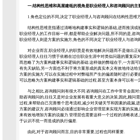
一.结构性思维和高屋建瓴的视角是职业经理人和咨询顾问的主
1.角色定位的不同,决定了职业经理人与咨询顾问在结构性思维方
结构性思维意指通过清晰地构建事实和逻辑的基础,进而推演或验
职业经理人的工作目标一样,都是帮助企业解决问题,所不同的是,咨
职业经理人则是方案的实施方,角色的不同决定了职业经理人与咨询
对企业而言,职业经理人的职责是有效地解决问题而不是做出正确的
职业经理人往往习惯于依赖在过往职业生涯中对类似问题的重复应对
而忽略了为方案构建事实和逻辑的基础.这样做的弊端在于,一方面
有先天缺陷,另一方面也不利于将方案形成的真实本义有效地传达给
方案的实施方,可以在实施过程中对弊端所产生的偏差随时进行必要的
可以忽略为方案构建事实和逻辑基础的过程,甚至方案本身可以有一定
与之相比,咨询顾问则有很大不同.咨询顾问在工作中常常会面对
助咨询顾问的,往往又是对企业发展有着重大意义的决策,因此,顾问
过程,来帮助自己完善整个思考流程,减少对关键关节和因素的疏漏,进
方案的建议方,咨询顾问必须通过影响企业管理层来实现方案的实施
来有效地增加方案的说服力.管理层也需要这样一个过程的清晰表述,
于认识不统一而造成的执行偏差.
由此,对于咨询顾问而言,目的非常重要,过程也同样重要.