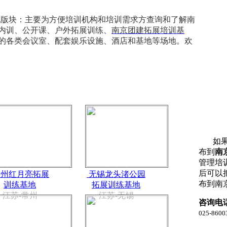
地版块：主要为方便培训机构和培训需求方查询和了解南
内训、公开课、户外拓展训练、
南京团建拓展培训基
的各类会议室、配套娱乐设施、酒店和基地等场地。欢
如果
布到
南
管理培
后可以
州红月亮拓展
无锡龙头渚公园
布到南
训练基地
拓展训练基地
江苏-常州
江苏-无锡
咨询电
025-860